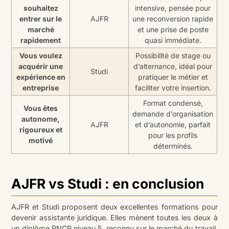
souhaitez
intensive, pensée pour
entrer sur le
AJFR
une reconversion rapide
marché
et une prise de poste
rapidement
quasi immédiate.
Vous voulez
Possibilité de stage ou
acquérir une
d’alternance, idéal pour
Studi
expérience en
pratiquer le métier et
entreprise
faciliter votre insertion.
Format condensé,
Vous êtes
demande d’organisation
autonome,
AJFR
et d’autonomie, parfait
rigoureux et
pour les profils
motivé
déterminés.
AJFR vs Studi : en conclusion
AJFR et Studi proposent deux excellentes formations pour
devenir assistante juridique. Elles mènent toutes les deux à
un diplôme RNCP niveau 5, reconnu sur le marché du travail.