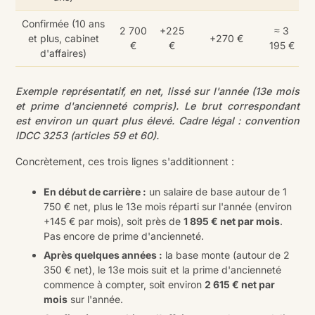
Confirmée (10 ans
2 700
+225
≈ 3
et plus, cabinet
+270 €
€
€
195 €
d'affaires)
Exemple représentatif, en net, lissé sur l'année (13e mois
et prime d'ancienneté compris). Le brut correspondant
est environ un quart plus élevé. Cadre légal : convention
IDCC 3253 (articles 59 et 60).
Concrètement, ces trois lignes s'additionnent :
En début de carrière :
un salaire de base autour de 1
750 € net, plus le 13e mois réparti sur l'année (environ
+145 € par mois), soit près de
1 895 € net par mois
.
Pas encore de prime d'ancienneté.
Après quelques années :
la base monte (autour de 2
350 € net), le 13e mois suit et la prime d'ancienneté
commence à compter, soit environ
2 615 € net par
mois
sur l'année.