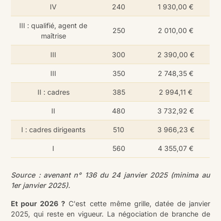
IV
240
1 930,00 €
III : qualifié, agent de
250
2 010,00 €
maîtrise
III
300
2 390,00 €
III
350
2 748,35 €
II : cadres
385
2 994,11 €
II
480
3 732,92 €
I : cadres dirigeants
510
3 966,23 €
I
560
4 355,07 €
Source : avenant n° 136 du 24 janvier 2025 (minima au
1er janvier 2025).
Et pour 2026 ?
C'est cette même grille, datée de janvier
2025, qui reste en vigueur. La négociation de branche de