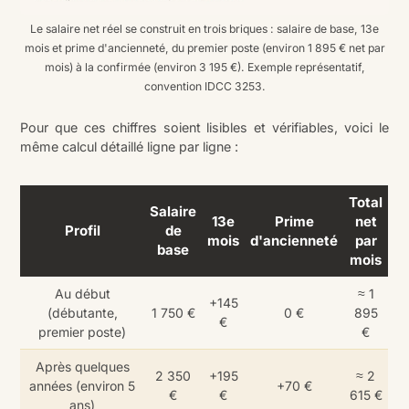
Le salaire net réel se construit en trois briques : salaire de base, 13e
mois et prime d'ancienneté, du premier poste (environ 1 895 € net par
mois) à la confirmée (environ 3 195 €). Exemple représentatif,
convention IDCC 3253.
Pour que ces chiffres soient lisibles et vérifiables, voici le
même calcul détaillé ligne par ligne :
Total
Salaire
13e
Prime
net
Profil
de
mois
d'ancienneté
par
base
mois
Au début
≈ 1
+145
(débutante,
1 750 €
0 €
895
€
premier poste)
€
Après quelques
2 350
+195
≈ 2
années (environ 5
+70 €
€
€
615 €
ans)