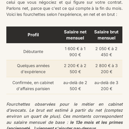
celui que vous négociez et qui figure sur votre contrat.
Parlons net, parce que c'est ce qui compte à la fin du mois.
Voici les fourchettes selon l'expérience, en net et en brut :
Salaire net
Salaire brut
Profil
mensuel
mensuel
1 600 € à 1
2 050 € à 2
Débutante
900 €
450 €
Quelques années
2 200 € à 2
2 800 € à 3
d'expérience
500 €
200 €
Confirmée, en cabinet
au-delà de 2
au-delà de 3
d'affaires parisien
500 €
200 €
Fourchettes observées pour le métier en cabinet
d'avocats. Le brut est estimé à partir du net (comptez
environ un quart de plus). Ces montants correspondent
au salaire mensuel de base :
le 13e mois et les primes
(ancienneté…) viennent s'ajouter par-dessus.