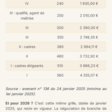
IV
240
1 930,00 €
III : qualifié, agent de
250
2 010,00 €
maîtrise
III
300
2 390,00 €
III
350
2 748,35 €
II : cadres
385
2 994,11 €
II
480
3 732,92 €
I : cadres dirigeants
510
3 966,23 €
I
560
4 355,07 €
Source : avenant n° 136 du 24 janvier 2025 (minima au
1er janvier 2025).
Et pour 2026 ?
C'est cette même grille, datée de janvier
2025, qui reste en vigueur. La négociation de branche de