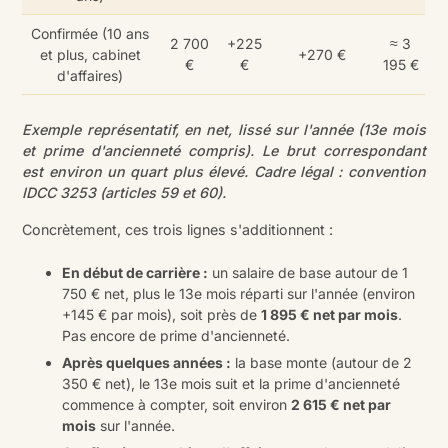
Confirmée (10 ans
2 700
+225
≈ 3
et plus, cabinet
+270 €
€
€
195 €
d'affaires)
Exemple représentatif, en net, lissé sur l'année (13e mois
et prime d'ancienneté compris). Le brut correspondant
est environ un quart plus élevé. Cadre légal : convention
IDCC 3253 (articles 59 et 60).
Concrètement, ces trois lignes s'additionnent :
En début de carrière :
un salaire de base autour de 1
750 € net, plus le 13e mois réparti sur l'année (environ
+145 € par mois), soit près de
1 895 € net par mois
.
Pas encore de prime d'ancienneté.
Après quelques années :
la base monte (autour de 2
350 € net), le 13e mois suit et la prime d'ancienneté
commence à compter, soit environ
2 615 € net par
mois
sur l'année.