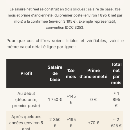
Le salaire net réel se construit en trois briques : salaire de base, 13e
mois et prime d'ancienneté, du premier poste (environ 1 895 € net par
mois) à la confirmée (environ 3 195 €). Exemple représentatif,
convention IDCC 3253.
Pour que ces chiffres soient lisibles et vérifiables, voici le
même calcul détaillé ligne par ligne :
Total
Salaire
13e
Prime
net
Profil
de
mois
d'ancienneté
par
base
mois
Au début
≈ 1
+145
(débutante,
1 750 €
0 €
895
€
premier poste)
€
Après quelques
2 350
+195
≈ 2
années (environ 5
+70 €
€
€
615 €
ans)