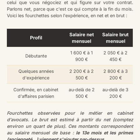
celui que vous négociez et qui figure sur votre contrat.
Parlons net, parce que c'est ce qui compte à la fin du mois.
Voici les fourchettes selon l'expérience, en net et en brut :
Salaire net
Salaire brut
Profil
mensuel
mensuel
1 600 € à 1
2 050 € à 2
Débutante
900 €
450 €
Quelques années
2 200 € à 2
2 800 € à 3
d'expérience
500 €
200 €
Confirmée, en cabinet
au-delà de 2
au-delà de 3
d'affaires parisien
500 €
200 €
Fourchettes observées pour le métier en cabinet
d'avocats. Le brut est estimé à partir du net (comptez
environ un quart de plus). Ces montants correspondent
au salaire mensuel de base :
le 13e mois et les primes
(ancienneté…) viennent s'ajouter par-dessus.